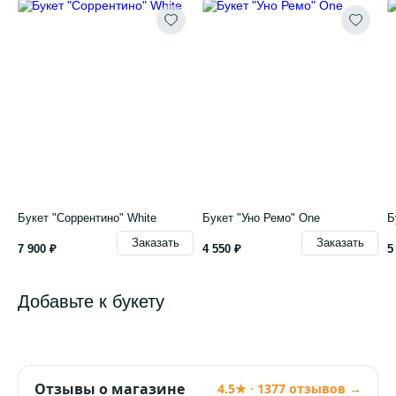
Букет "Соррентино" White
Букет "Уно Ремо" One
Б
Заказать
Заказать
7 900 ₽
4 550 ₽
5
Добавьте к букету
Отзывы о магазине
4.5★ · 1377 отзывов →