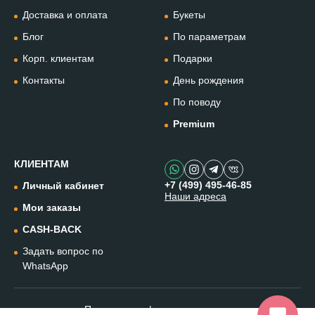
+74994954685
Доставка и оплата
Букеты
Блог
По параметрам
WhatsApp
+79912981236
Корп. клиентам
Подарки
Контакты
День рождения
Telegram
По поводу
@omflowersbot
Premium
Мессенджер Макс
@onemillionflowers
КЛИЕНТАМ
+7 (499) 495-46-85
Личный кабинет
Наши адреса
Instagram
Мои заказы
@one.millionflowers
CASH-BACK
Задать вопрос по
Написать в чат
WhatsApp
Политика конфиденциальности