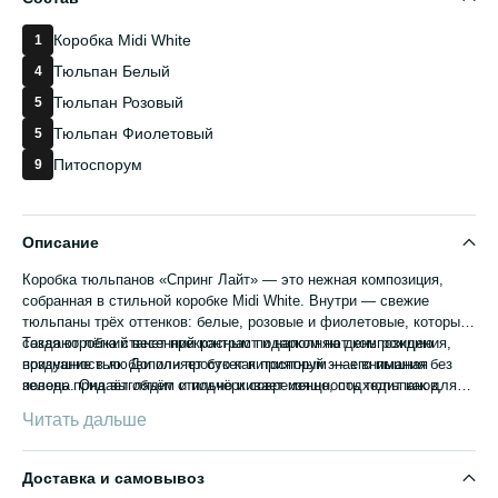
Коробка Midi White
1
Тюльпан Белый
4
Тюльпан Розовый
5
Тюльпан Фиолетовый
5
Питоспорум
9
Описание
Коробка тюльпанов «Спринг Лайт» — это нежная композиция,
собранная в стильной коробке Midi White. Внутри — свежие
тюльпаны трёх оттенков: белые, розовые и фиолетовые, которые
создают лёгкий весенний контраст и наполняют композицию
Такая коробка станет прекрасным подарком на день рождения,
воздушностью. Дополняет букет питоспорум — его пышная
признание в любви или просто как приятный знак внимания без
зелень придаёт объём и подчёркивает изящность тюльпанов,
повода. Она выглядит стильно и современно, подходит как для
делая композицию завершённой и гармоничной.
романтичного, так и для делового подарка.
Читать дальше
Доставка и самовывоз