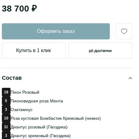
38 700 ₽
Оформить заказ
Купить в 1 клик
Состав
Пион Розовый
18
Пионовидная роза Мента
5
Озатамнус
3
Роза кустовая Бомбастик Кремовый (нежно)
10
Диантус розовый (Гвоздика)
11
Диантус кремовый (Гвоздика)
3