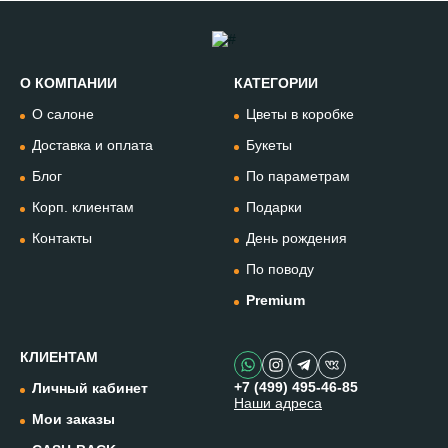
О КОМПАНИИ
КАТЕГОРИИ
Позвонить
О салоне
Цветы в коробке
+74994954685
Доставка и оплата
Букеты
Блог
По параметрам
WhatsApp
+79912981236
Корп. клиентам
Подарки
Контакты
День рождения
Telegram
По поводу
@omflowersbot
Premium
Мессенджер Макс
@onemillionflowers
КЛИЕНТАМ
+7 (499) 495-46-85
Личный кабинет
Наши адреса
Instagram
Мои заказы
@one.millionflowers