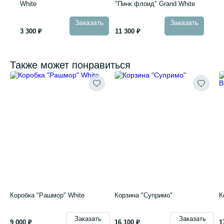
White
"Пинк флоид" Grand White
Заказать
Заказать
3 300 ₽
11 300 ₽
Также может понравиться
Коробка "Рашмор" White
Корзина "Супримо"
К
Заказать
Заказать
9 000 ₽
16 100 ₽
1