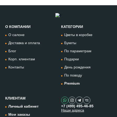
О КОМПАНИИ
КАТЕГОРИИ
Позвонить
О салоне
Цветы в коробке
+74994954685
Доставка и оплата
Букеты
Блог
По параметрам
WhatsApp
+79912981236
Корп. клиентам
Подарки
Контакты
День рождения
Telegram
По поводу
@omflowersbot
Premium
Мессенджер Макс
@onemillionflowers
КЛИЕНТАМ
+7 (499) 495-46-85
Личный кабинет
Наши адреса
Instagram
Мои заказы
@one.millionflowers