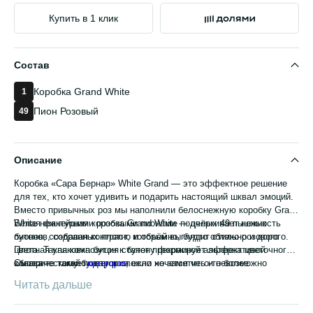
Купить в 1 клик
Состав
Коробка Grand White
1
Пион Розовый
49
Описание
Коробка «Сара Бернар» White Grand — это эффектное решение
для тех, кто хочет удивить и подарить настоящий шквал эмоций.
Вместо привычных роз мы наполнили белоснежную коробку Grand
White нежнейшими розовыми пионами — целых 49 пышных
Белая фактурная коробка Grand White подчёркивает нежность
бутонов, собранных плотно и объёмно, будто облако розового
пионов, создавая контраст, который выглядит стильно и дорого.
цвета. Такая композиция станет прекрасной альтернативой
Плотная упаковка бутон к бутону формирует эффект цветочного
классическому букету роз, если хочется чего-то более
облака — такой подарок сложно не заметить и невозможно
Смотрите также:
категория
.
воздушного и романтичного, но не менее роскошного и
забыть.
Читать дальше
статусного, как популярные 101 роза.