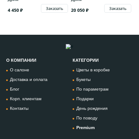
Заказать
Заказать
4 450 ₽
20 050 ₽
О КОМПАНИИ
КАТЕГОРИИ
Позвонить
О салоне
Цветы в коробке
+74994954685
Доставка и оплата
Букеты
Блог
По параметрам
WhatsApp
+79912981236
Корп. клиентам
Подарки
Контакты
День рождения
Telegram
По поводу
@omflowersbot
Premium
Мессенджер Макс