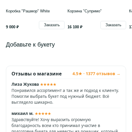
Коробка "Рашмор" White
Корзина "Супримо"
К
Заказать
Заказать
9 000 ₽
16 100 ₽
1
Добавьте к букету
Отзывы о магазине
4.5★ · 1377 отзывов →
Лиза Жукова
★★★★★
Понравился ассортимент а так же и подход к клиенту.
Помогли выбрать букет под нужный бюджет. Всё
выглядело шикарно.
михаил м.
★★★★★
Здравствуйте! Хочу выразить огромную
благодарность всем кто принимал участие в
подготовке букета для невесты из ромашек, который