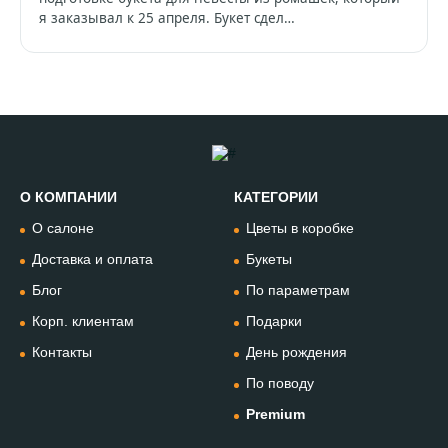
я заказывал к 25 апреля. Букет сдел…
О КОМПАНИИ
КАТЕГОРИИ
Позвонить
О салоне
Цветы в коробке
+74994954685
Доставка и оплата
Букеты
Блог
По параметрам
WhatsApp
+79912981236
Корп. клиентам
Подарки
Контакты
День рождения
Telegram
По поводу
@omflowersbot
Premium
Мессенджер Макс