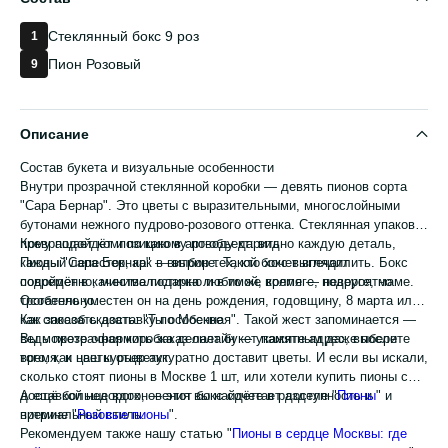
Стеклянный бокс 9 роз
1
Пион Розовый
9
Описание
Состав букета и визуальные особенности
Внутри прозрачной стеклянной коробки — девять пионов сорта
"Сара Бернар". Это цветы с выразительными, многослойными
бутонами нежного пудрово-розового оттенка. Стеклянная упаковка
превращает композицию в арт-объект: видно каждую деталь,
Кому подойдёт и по какому поводу дарить
каждый лепесток, как в витрине. Такой бокс выглядит
Пионы "Сара Бернар" — выбор тех, кто хочет впечатлить. Бокс
современно, минималистично и в то же время — невероятно
подойдёт в качестве подарка любимой, коллеге, подруге, маме.
трогательно.
Особенно уместен он на день рождения, годовщину, 8 марта или
как способ сказать: "Ты особенная". Такой жест запоминается —
Как заказать доставку по Москве
ведь прозрачная коробка делает букет памятным даже после
Вы можете оформить заказ онлайн — укажите адрес, выберите
того, как цветы отцветут.
время, и наш курьер аккуратно доставит цветы. И если вы искали,
сколько стоят пионы в Москве 1 шт, или хотели купить пионы с
доставкой недорого, — этот бокс сочетает доступность и
А ещё больше вдохновения вы найдёте в разделе "
Пионы
" и
премиальный стиль.
витрине "
Розовые пионы
".
Рекомендуем также нашу статью "
Пионы в сердце Москвы: где