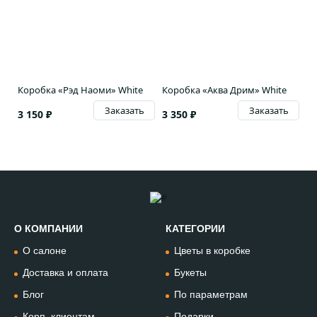
Коробка «Рэд Наоми» White
Коробка «Аква Дрим» White
Заказать
Заказать
3 150 ₽
3 350 ₽
О КОМПАНИИ
КАТЕГОРИИ
Позвонить
О салоне
Цветы в коробке
+74994954685
Доставка и оплата
Букеты
Блог
По параметрам
WhatsApp
+79912981236
Корп. клиентам
Подарки