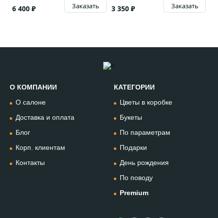
Заказать
Заказать
6 400 ₽
3 350 ₽
О КОМПАНИИ
КАТЕГОРИИ
Позвонить
О салоне
Цветы в коробке
+74994954685
Доставка и оплата
Букеты
Блог
По параметрам
WhatsApp
+79912981236
Корп. клиентам
Подарки
Контакты
День рождения
Telegram
По поводу
@omflowersbot
Premium
Мессенджер Макс
@onemillionflowers