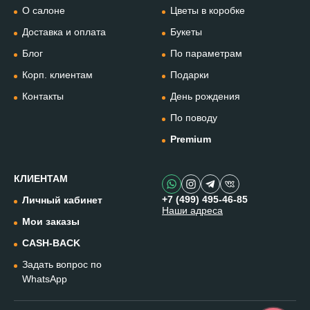
Позвонить
О салоне
Цветы в коробке
+74994954685
Доставка и оплата
Букеты
Блог
По параметрам
WhatsApp
+79912981236
Корп. клиентам
Подарки
Контакты
День рождения
Telegram
По поводу
@omflowersbot
Premium
Мессенджер Макс
@onemillionflowers
КЛИЕНТАМ
+7 (499) 495-46-85
Личный кабинет
Наши адреса
Instagram
Мои заказы
@one.millionflowers
CASH-BACK
Задать вопрос по
Написать в чат
WhatsApp