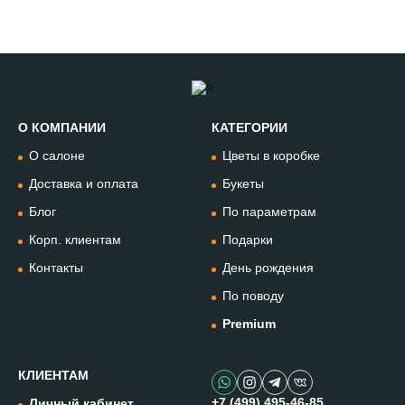
О КОМПАНИИ
КАТЕГОРИИ
Позвонить
О салоне
Цветы в коробке
+74994954685
Доставка и оплата
Букеты
Блог
По параметрам
WhatsApp
+79912981236
Корп. клиентам
Подарки
Контакты
День рождения
Telegram
По поводу
@omflowersbot
Premium
Мессенджер Макс
@onemillionflowers
КЛИЕНТАМ
+7 (499) 495-46-85
Личный кабинет