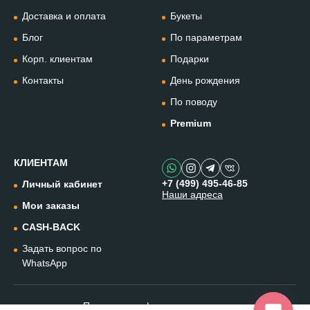
+74994954685
Доставка и оплата
Букеты
Блог
По параметрам
WhatsApp
+79912981236
Корп. клиентам
Подарки
Контакты
День рождения
Telegram
По поводу
@omflowersbot
Premium
Мессенджер Макс
@onemillionflowers
КЛИЕНТАМ
+7 (499) 495-46-85
Личный кабинет
Наши адреса
Instagram
Мои заказы
@one.millionflowers
CASH-BACK
Задать вопрос по
Написать в чат
WhatsApp
Политика конфиденциальности