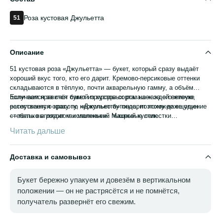
Роза кустовая Джульетта
51
Описание
51 кустовая роза «Джульетта» — букет, который сразу выдаёт
хороший вкус того, кто его дарит. Кремово-персиковые оттенки
складываются в тёплую, почти акварельную гамму, а объём
получается за счёт самой природы сорта: на каждой веточке
Если вам нравится букет из кустовых ромашек за его живую,
распускается сразу по несколько бутонов, поэтому даже один
естественную красоту, «Джульетта» подарит похожее ощущение
стебель выглядит как маленький пышный кустик.
— только в розовом исполнении. Махровые лепестки
переливаются от абрикосового к мягкому кремовому, а сам букет
Читать дальше
получается объёмным и воздушным, будто собран прямо в
цветущем саду.
Доставка и самовывоз
Букет бережно упакуем и довезём в вертикальном
положении — он не растрясётся и не помнётся,
получатель развернёт его свежим.