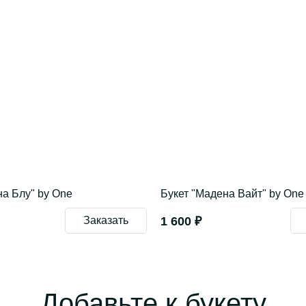
на Блу" by One
Букет "Мадена Вайт" by One
Заказать
1 600 ₽
Добавьте к букету