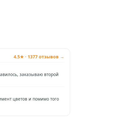
4.5★ · 1377 отзывов →
равилось, заказываю второй
имент цветов и помимо того
Позвонить
+74994954685