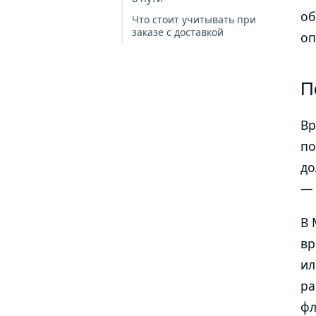
об
Что стоит учитывать при
заказе с доставкой
оп
П
Вр
по
до
— 
В 
вр
ил
ра
фл