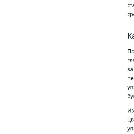
ст
ср
К
По
гл
за
пе
уп
бу
Из
цв
уп