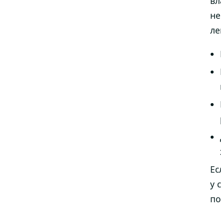
вл
не
ле
Ес
у 
по