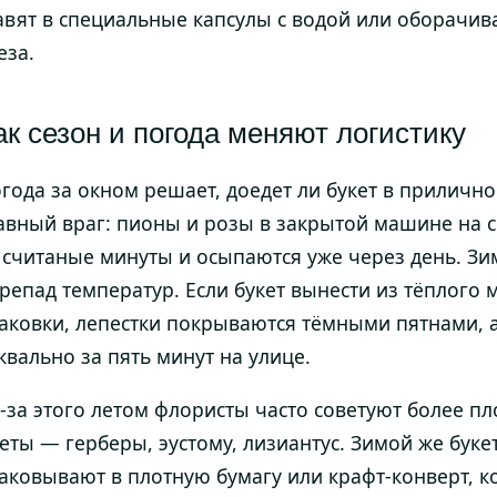
авят в специальные капсулы с водой или оборачив
еза.
ак сезон и погода меняют логистику
года за окном решает, доедет ли букет в приличн
авный враг: пионы и розы в закрытой машине на 
 считаные минуты и осыпаются уже через день. Зи
репад температур. Если букет вынести из тёплого 
аковки, лепестки покрываются тёмными пятнами, 
квально за пять минут на улице.
-за этого летом флористы часто советуют более пл
еты — герберы, эустому, лизиантус. Зимой же буке
аковывают в плотную бумагу или крафт-конверт, 