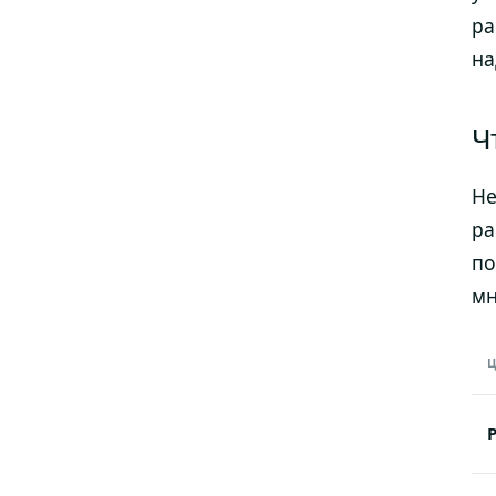
ра
на
Ч
Не
ра
по
мн
Ц