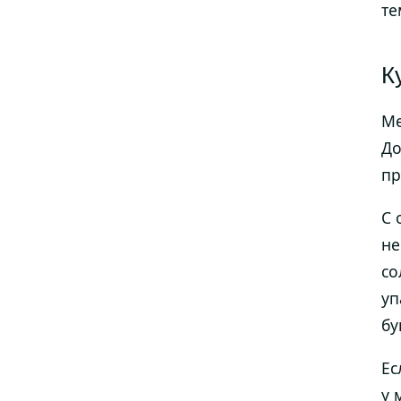
те
К
Ме
До
пр
С 
не
со
уп
бу
Ес
у 