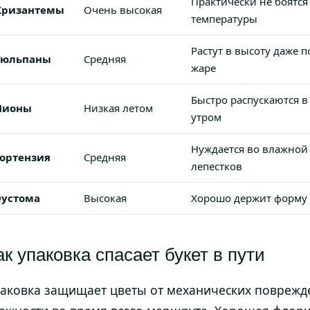
Практически не боятся
Хризантемы
Очень высокая
температуры
Растут в высоту даже п
Тюльпаны
Средняя
жаре
Быстро распускаются в
Пионы
Низкая летом
утром
Нуждается во влажной 
Гортензия
Средняя
лепестков
Эустома
Высокая
Хорошо держит форму в
ак упаковка спасает букет в пути
аковка защищает цветы от механических поврежд