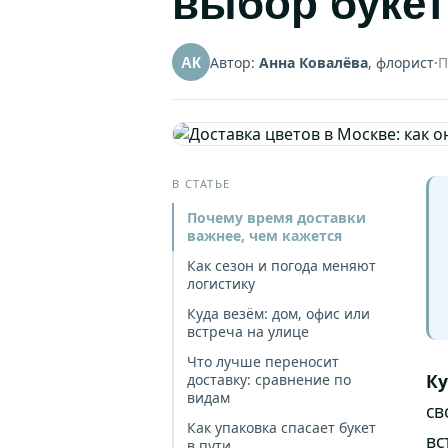
выбор букет
Автор:
Анна Ковалёва
, флорист
·
П
АК
В СТАТЬЕ
Почему время доставки
важнее, чем кажется
Как сезон и погода меняют
логистику
Куда везём: дом, офис или
встреча на улице
Что лучше переносит
Ку
доставку: сравнение по
видам
св
Как упаковка спасает букет
вс
в пути