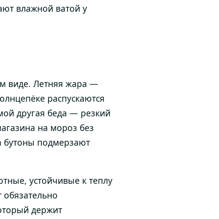
ают влажной ватой у
ом виде. Летняя жара —
солнцепёке распускаются
мой другая беда — резкий
магазина на мороз без
а бутоны подмерзают
отные, устойчивые к теплу
т обязательно
который держит