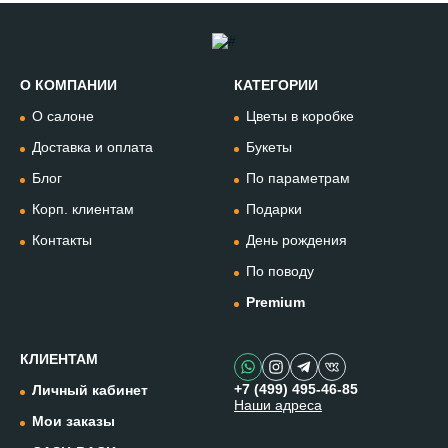
О КОМПАНИИ
КАТЕГОРИИ
Позвонить
О салоне
Цветы в коробке
+74994954685
Доставка и оплата
Букеты
Блог
По параметрам
WhatsApp
+79912981236
Корп. клиентам
Подарки
Контакты
День рождения
Telegram
По поводу
@omflowersbot
Premium
Мессенджер Макс
@onemillionflowers
КЛИЕНТАМ
+7 (499) 495-46-85
Личный кабинет
Наши адреса
Instagram
Мои заказы
@one.millionflowers