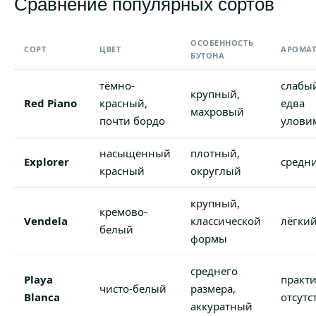
Сравнение популярных сортов
ОСОБЕННОСТЬ
СОРТ
ЦВЕТ
АРОМА
БУТОНА
тёмно-
слабы
крупный,
Red Piano
красный,
едва
махровый
почти бордо
улови
насыщенный
плотный,
Explorer
средн
красный
округлый
крупный,
кремово-
Vendela
классической
лёгки
белый
формы
среднего
Playa
практ
чисто-белый
размера,
Blanca
отсутс
аккуратный