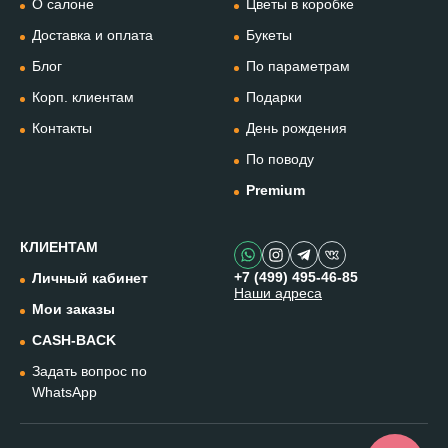
О салоне
Цветы в коробке
+74994954685
Доставка и оплата
Букеты
Блог
По параметрам
WhatsApp
+79912981236
Корп. клиентам
Подарки
Контакты
День рождения
Telegram
По поводу
@omflowersbot
Premium
Мессенджер Макс
@onemillionflowers
КЛИЕНТАМ
+7 (499) 495-46-85
Личный кабинет
Наши адреса
Instagram
Мои заказы
@one.millionflowers
CASH-BACK
Задать вопрос по
Написать в чат
WhatsApp