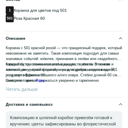
Корзина для цветов под 501
1
Роза Красная 60
501
Описание
Корзина с 501 красной розой — это грандиозный подарок, который
невозможно не заметить. Такая композиция подходит для самых
значимых событий: юбилея, признания в любви или свадебного
торжества, где важен масштаб и щедрость жеста. В основе
Каждый бутон отличается насыщенным, глубоким оттенком и
композиции — просторная корзина для цветов, вместившая 501
плотной, аккуратной формой — розы подобраны одна к одной,
розу сорта Красная 60.
создавая эффект сплошного алого ковра. Стебли длиной 60 см
позволяют цветам держаться уверенно и гармонично
Смотрите также:
Розы
.
формировать объём всей корзины.
Читать дальше
Доставка и самовывоз
Композицию в шляпной коробке привезём готовой к
вручению: цветы зафиксированы во флористической