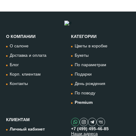
О КОМПАНИИ
КАТЕГОРИИ
Позвонить
О салоне
Цветы в коробке
+74994954685
Доставка и оплата
Букеты
Блог
По параметрам
WhatsApp
+79912981236
Корп. клиентам
Подарки
Контакты
День рождения
Telegram
По поводу
@omflowersbot
Premium
Мессенджер Макс
@onemillionflowers
КЛИЕНТАМ
+7 (499) 495-46-85
Личный кабинет
Наши адреса
Instagram