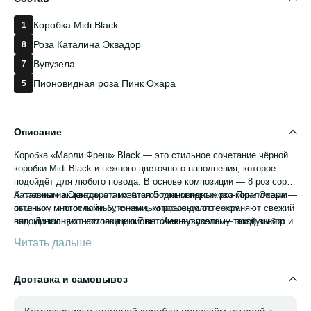
Коробка Midi Black
1
Роза Каталина Эквадор
8
Вувузела
7
Пионовидная роза Пинк Охара
5
Описание
Коробка «Марли Фреш» Black — это стильное сочетание чёрной
коробки Midi Black и нежного цветочного наполнения, которое
подойдёт для любого повода. В основе композиции — 8 роз сорта
Каталина из Эквадора с их благородным персиково-коралловым
А главным акцентом становятся 5 пионовидных роз Пинк Охара —
оттенком и плотными бутонами, которые долго сохраняют свежий
пышных, многослойных, с нежным розовым оттенком,
вид. Дополняют композицию 7 веточек вувузелы — воздушного и
напоминающих настоящие пионы. Именно поэтому такой выбор
текстурного цветка, придающего букету лёгкость и объём.
часто оформляют как купить пионовидные розы для тех, кто
Читать дальше
ценит роскошь и романтичность в цветах.
Доставка и самовывоз