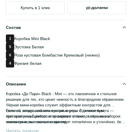
Купить в 1 клик
Состав
Коробка Mini Black
1
Эустома Белая
5
Роза кустовая Бомбастик Кремовый (нежно)
6
Фрезия белая
4
Описание
Коробка «Де Пари» Black - Mini — это лаконичное и стильное
решение для тех, кто ценит нежность в благородном обрамлении.
Чёрная мини-коробка служит эффектным контрастом для
светлой, воздушной композиции внутри. В основе букета —
Если вы хотите заказать кустовые розы с деликатным,
кустовая роза Бомбастик кремового оттенка, собранная в
приглушённым цветом, этот вариант станет отличным выбором:
компактные, но пышные соцветия.
нежно-кремовые лепестки выглядят romantично и утончённо, без
лишней яркости.
Читать дальше