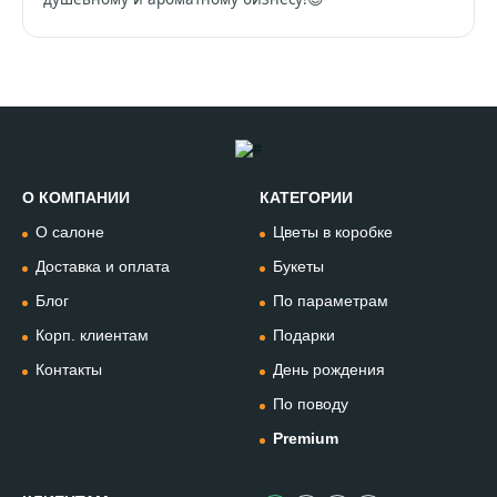
О КОМПАНИИ
КАТЕГОРИИ
Позвонить
О салоне
Цветы в коробке
+74994954685
Доставка и оплата
Букеты
Блог
По параметрам
WhatsApp
+79912981236
Корп. клиентам
Подарки
Контакты
День рождения
Telegram
По поводу
@omflowersbot
Premium
Мессенджер Макс
@onemillionflowers