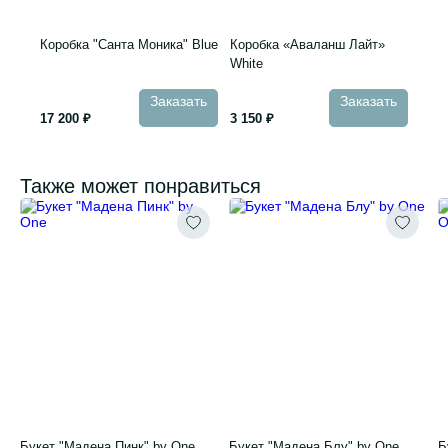
Коробка "Санта Моника" Blue
Коробка «Аваланш Лайт»
White
Заказать
Заказать
17 200 ₽
3 150 ₽
Также может понравиться
Букет "Мадена Пинк" by One
Букет "Мадена Блу" by One
Б