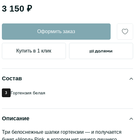
3 150 ₽
Оформить заказ
Купить в 1 клик
Состав
Гортензия белая
3
Описание
Три белоснежные шапки гортензии — и получается
букет «Норд» Pink, в котором нет ничего лишнего.