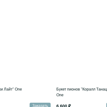
ки Лайт" One
Букет пионов "Коралл Танац
One
Заказать
6 600 ₽