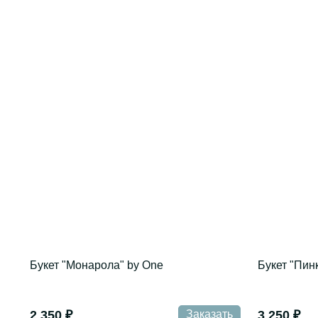
Букет "Монарола" by One
Букет "Пин
2 350 ₽
Заказать
3 250 ₽