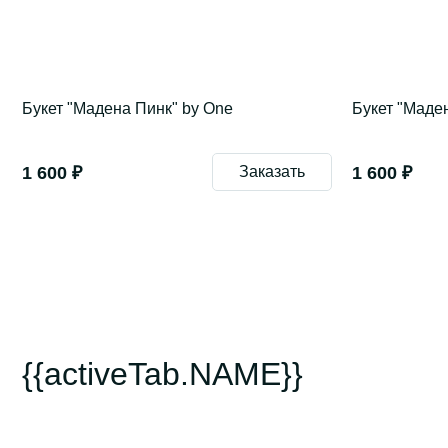
Букет "Мадена Пинк" by One
Букет "Маде
1 600 ₽
Заказать
1 600 ₽
{{activeTab.NAME}}