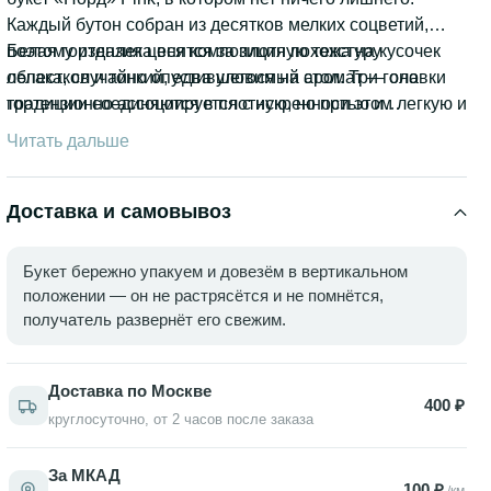
Каждый бутон собран из десятков мелких соцветий,
поэтому издалека вся композиция похожа на кусочек
Белая гортензия ценится за плотную текстуру
облака, случайно опустившегося на стол. Три головки
лепестков и тонкий, едва уловимый аромат — она
гортензии соединяются в плотную, но при этом легкую и
традиционно ассоциируется с искренностью и
изящную форму — букет держит объём и не
благодарностью, поэтому такой подарок уместен и в
Читать дальше
рассыпается. Если вы искали, где спросить гортензия
романтичный вечер, и на важном празднике.
цена без переплаты за лишний декор, этот вариант
подойдёт идеально: три крупных цветка говорят сами за
Доставка и самовывоз
себя, без дополнительной зелени и упаковочных
изысков.
Букет бережно упакуем и довезём в вертикальном
положении — он не растрясётся и не помнётся,
получатель развернёт его свежим.
Доставка по Москве
400 ₽
круглосуточно, от 2 часов после заказа
За МКАД
100 ₽
/км