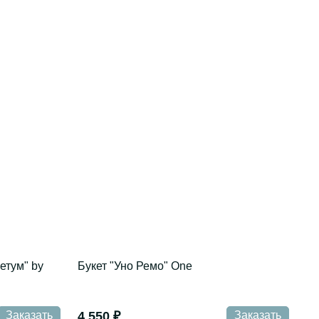
етум" by
Букет "Уно Ремо" One
Заказать
4 550 ₽
Заказать