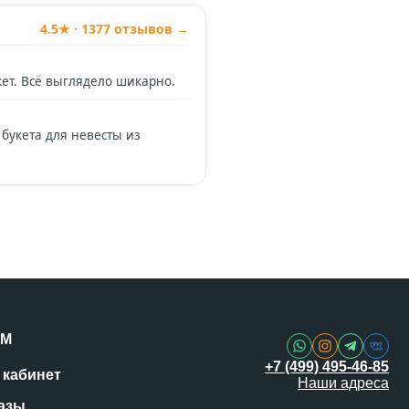
4.5★ · 1377 отзывов →
жет. Всё выглядело шикарно.
 букета для невесты из
Позвонить
+74994954685
WhatsApp
+79912981236
Telegram
АМ
@omflowersbot
+7 (499) 495-46-85
 кабинет
Наши адреса
Мессенджер Макс
казы