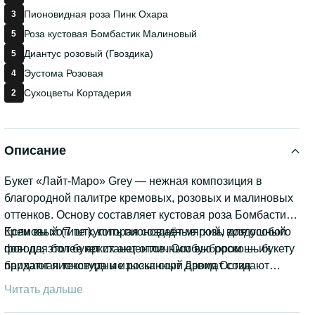
Пионовидная роза Пинк Охара
3
Роза кустовая Бомбастик Малиновый
5
Диантус розовый (Гвоздика)
5
Эустома Розовая
4
Сухоцветы Кортадерия
2
Описание
Букет «Лайт-Маро» Grey — нежная композиция в
благородной палитре кремовых, розовых и малиновых
оттенков. Основу составляет кустовая роза Бомбастик
Кремовый (7 шт), которая создаёт мягкий, воздушный
Если вы хотите купить пионовидные розы для особого
фон для более ярких акцентов. Особую роскошь букету
повода, этот букет станет отличным выбором — их
придают пионовидные розы: сорт Дэвид Остин
бархатная текстура и изысканный аромат создают
Джульетта (3 шт) с плотными бутонами персиково-
атмосферу праздника.
Читать дальше
кремового оттенка и Пинк Охара (3 шт) с нежно-