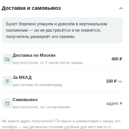
розовыми лепестками, собранными в объёмные
соцветия, напоминающие пионы.
Доставка и самовывоз
Букет бережно упакуем и довезём в вертикальном
положении — он не растрясётся и не помнётся,
получатель развернёт его свежим.
Доставка по Москве
400 ₽
круглосуточно, от 2 часов после заказа
За МКАД
100 ₽
/км
рассчитаем по километражу
Самовывоз
адрес ▾
круглосуточно, по согласованию
Не знаете адрес получателя? Оставьте в комментарии к заказу его
телефон — мы деликатно уточним удобные для него место и