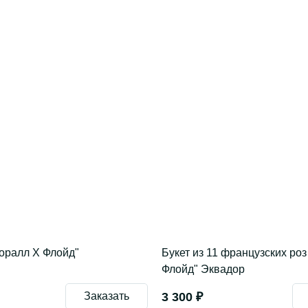
Коралл Х Флойд"
Букет из 11 французских роз
Флойд" Эквадор
Заказать
3 300 ₽