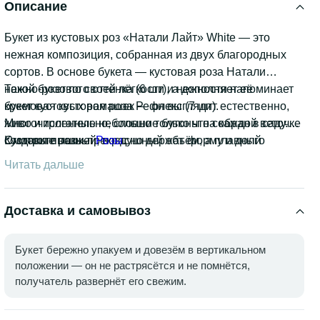
Описание
Букет из кустовых роз «Натали Лайт» White — это
нежная композиция, собранная из двух благородных
сортов. В основе букета — кустовая роза Натали
нежно-розового оттенка (6 шт), а дополняет её
Такой букет по своей лёгкости и нежности напоминает
кремовая кустовая роза Рефлекс (7 шт).
букет кустовых ромашек — он выглядит естественно,
Многочисленные небольшие бутоны на каждой веточке
живо и трогательно, словно только что собран в саду.
создают пышный, воздушный объём, а плавный
Кустовые розы прекрасно держат форму и долго
Смотрите также:
Розы
.
переход от розового к кремовому оттенку придаёт
сохраняют свежесть, поэтому композиция будет
Читать дальше
букету особую мягкость и романтичность.
радовать глаз не один день.
Доставка и самовывоз
Букет бережно упакуем и довезём в вертикальном
положении — он не растрясётся и не помнётся,
получатель развернёт его свежим.