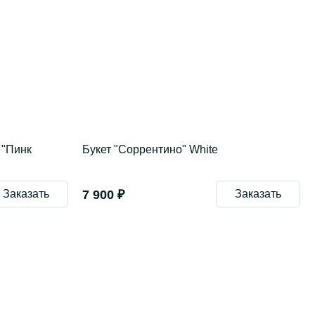
 "Пинк
Букет "Соррентино" White
Заказать
7 900 ₽
Заказать