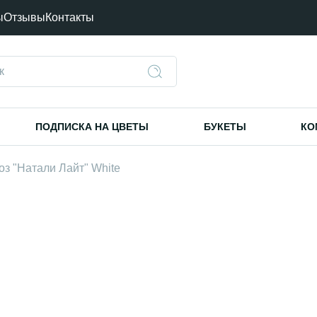
ы
Отзывы
Контакты
ПОДПИСКА НА ЦВЕТЫ
БУКЕТЫ
КО
оз "Натали Лайт" White