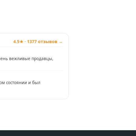
4.5★ · 1377 отзывов →
Очень вежливые продавцы,
ном состоянии и был
Позвонить
+74994954685
WhatsApp
+79912981236