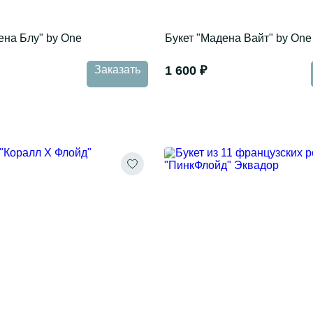
ена Блу" by One
Букет "Мадена Вайт" by One
Заказать
1 600 ₽