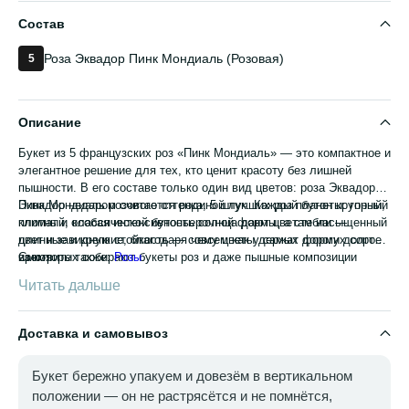
Состав
Роза Эквадор Пинк Мондиаль (Розовая)
5
Описание
Букет из 5 французских роз «Пинк Мондиаль» — это компактное и
элегантное решение для тех, кто ценит красоту без лишней
пышности. В его составе только один вид цветов: роза Эквадор
Пинк Мондиаль розового оттенка, 5 штук. Каждый бутон крупный,
Эквадор недаром считается родиной лучших роз планеты: горный
плотный, классической бутоньерочной формы, а стебли —
климат и особая интенсивность солнца дают цветам насыщенный
длинные и крепкие, благодаря чему цветы держат форму долгое
цвет и завидную стойкость — совсем как у самых дорогих сортов,
время.
из которых собирают букеты роз и даже пышные композиции
Смотрите также:
Розы
.
вроде 101 розы. Здесь же — камерный, но не менее
Читать дальше
выразительный вариант.
Доставка и самовывоз
Букет бережно упакуем и довезём в вертикальном
положении — он не растрясётся и не помнётся,