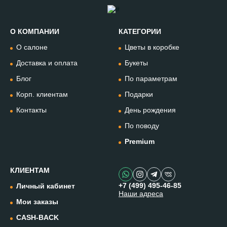
О КОМПАНИИ
КАТЕГОРИИ
Позвонить
О салоне
Цветы в коробке
+74994954685
Доставка и оплата
Букеты
Блог
По параметрам
WhatsApp
+79912981236
Корп. клиентам
Подарки
Контакты
День рождения
Telegram
По поводу
@omflowersbot
Premium
Мессенджер Макс
@onemillionflowers
КЛИЕНТАМ
+7 (499) 495-46-85
Личный кабинет
Наши адреса
Instagram
Мои заказы
@one.millionflowers
CASH-BACK