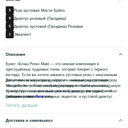
Роза кустовая Мисти Баблз
5
Диантус розовый (Гвоздика)
9
Диантус кустовой (Гвоздика) Розовая
5
Эвкалипт
1
Описание
Букет «Блаш Рози» Mate — это нежная композиция в
приглушённых пудровых тонах, которая покорит с первого
взгляда. Если вы хотите заказать кустовые розы с изысканным
романтичным характером, обратите внимание на кустовую розу
Дополняют композицию диантусы — нежные родственники
Мисти Баблз — 5 шт, которая формирует объёмную и воздушную
гвоздики, за трогательный вид которых их часто называют
основу букета своими пышными полумахровыми соцветиями
букетом кустовых ромашек: розовый диантус (гвоздика) — 9 шт
пепельно-розового оттенка.
добавляет лёгкости и изящных акцентов, а кустовой диантус
Смотрите также:
Розы
.
розовой окраски — 5 шт создаёт красивую фактурную
Читать дальше
многослойность и продлевает жизнь букету благодаря своей
неприхотливости.
Доставка и самовывоз