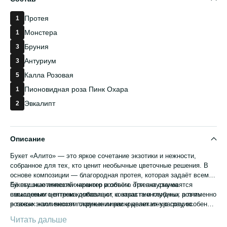
Протея
1
Монстера
1
Бруния
3
Антуриум
3
Калла Розовая
5
Пионовидная роза Пинк Охара
1
Эвкалипт
2
Описание
Букет «Алито» — это яркое сочетание экзотики и нежности,
собранное для тех, кто ценит необычные цветочные решения. В
основе композиции — благородная протея, которая задаёт всему
букету экзотический характер и объём. Три антуриума
Её пышные лепестки нежного розового оттенка становятся
насыщенного оттенка добавляют контраста и глубины, а пять
смысловым центром композиции, а заказ пионовидных роз именно
розовых калл вносят плавные линии и деликатную грацию.
в таком экзотическом окружении раскрывает их красоту особенно
Отдельного внимания заслуживает пионовидная роза Пинк Охара
эффектно.
Читать дальше
— если вы искали, где купить пионовидные розы для по-