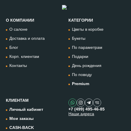
О КОМПАНИИ
КАТЕГОРИИ
Позвонить
О салоне
Цветы в коробке
+74994954685
Доставка и оплата
Букеты
Блог
По параметрам
WhatsApp
+79912981236
Корп. клиентам
Подарки
Контакты
День рождения
Telegram
По поводу
@omflowersbot
Premium
Мессенджер Макс
@onemillionflowers
КЛИЕНТАМ
+7 (499) 495-46-85
Личный кабинет
Наши адреса
Instagram
Мои заказы
@one.millionflowers
CASH-BACK