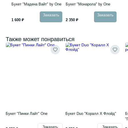
Букет "Мадена Вайт" by One
Букет "Монарола" by One
Заказать
Заказать
1 600 ₽
2 350 ₽
Также может понравиться
Букет "Пинки Лайт" One
Букет Duo "Коралл Х Флойд"
Б
"
Заказать
Заказать