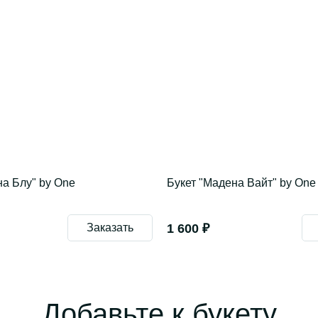
на Блу" by One
Букет "Мадена Вайт" by One
Заказать
1 600 ₽
Добавьте к букету