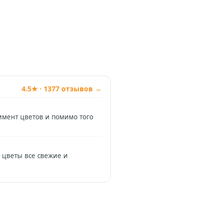
4.5★ · 1377 отзывов →
имент цветов и помимо того
 цветы все свежие и
Позвонить
+74994954685