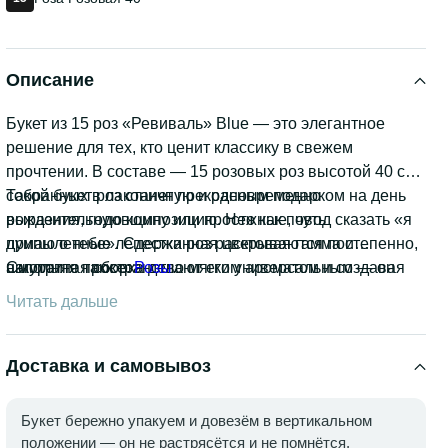
Описание
Букет из 15 роз «Ревиваль» Blue — это элегантное
решение для тех, кто ценит классику в свежем
прочтении. В составе — 15 розовых роз высотой 40 см,
собранных в лаконичную и одновременно
Такой букет роз станет прекрасным подарком на день
выразительную композицию. Нежные, чуть
рождения, годовщину или просто как повод сказать «я
припыленные лепестки роз раскрываются постепенно,
думаю о тебе». Сдержанная цветовая гамма и
наполняя пространство мягким ароматом и создавая
аккуратная сборка делают его универсальным — он
Смотрите также:
Розы
.
атмосферу тепла и уюта.
одинаково уместен и в качестве романтического жеста,
Читать дальше
и как знак внимания коллеге или подруге.
Доставка и самовывоз
Букет бережно упакуем и довезём в вертикальном
положении — он не растрясётся и не помнётся,