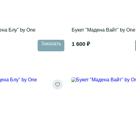
ена Блу" by One
Букет "Мадена Вайт" by One
Заказать
1 600 ₽