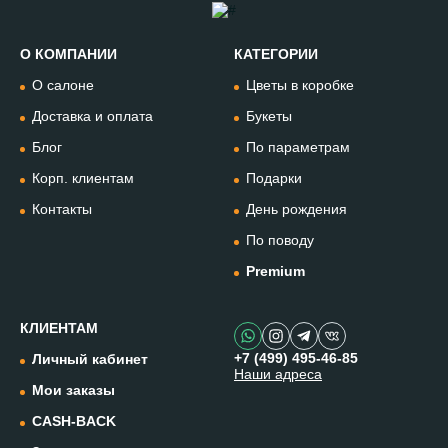
О КОМПАНИИ
КАТЕГОРИИ
Позвонить
О салоне
Цветы в коробке
+74994954685
Доставка и оплата
Букеты
Блог
По параметрам
WhatsApp
+79912981236
Корп. клиентам
Подарки
Контакты
День рождения
Telegram
По поводу
@omflowersbot
Premium
Мессенджер Макс
@onemillionflowers
КЛИЕНТАМ
+7 (499) 495-46-85
Личный кабинет
Наши адреса
Instagram
Мои заказы
@one.millionflowers
CASH-BACK