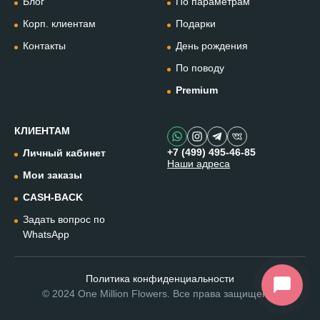
Блог
По параметрам
WhatsApp
+79912981236
Корп. клиентам
Подарки
Контакты
День рождения
Telegram
По поводу
@omflowersbot
Premium
Мессенджер Макс
@onemillionflowers
КЛИЕНТАМ
+7 (499) 495-46-85
Личный кабинет
Наши адреса
Instagram
Мои заказы
@one.millionflowers
CASH-BACK
Задать вопрос по
Написать в чат
WhatsApp
Политика конфиденциальности
© 2024 One Million Flowers. Все права защищены.