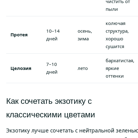
чистить от
пыли
колючая
10–14
осень,
структура,
Протея
дней
зима
хорошо
сушится
бархатистая,
7–10
Целозия
лето
яркие
дней
оттенки
Как сочетать экзотику с
классическими цветами
Экзотику лучше сочетать с нейтральной зелень