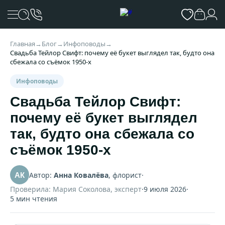
Главная
→
Блог
→
Инфоповоды
→
Свадьба Тейлор Свифт: почему её букет выглядел так, будто она
сбежала со съёмок 1950-х
Инфоповоды
Свадьба Тейлор Свифт:
почему её букет выглядел
так, будто она сбежала со
съёмок 1950-х
Автор:
Анна Ковалёва
, флорист
·
АК
Проверила: Мария Соколова, эксперт
·
9 июля 2026
·
5 мин чтения