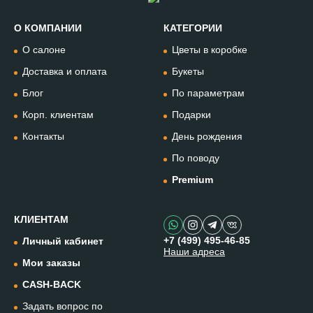
О КОМПАНИИ
КАТЕГОРИИ
Позвонить
О салоне
Цветы в коробке
+74994954685
Доставка и оплата
Букеты
Блог
По параметрам
WhatsApp
+79912981236
Корп. клиентам
Подарки
Контакты
День рождения
Telegram
По поводу
@omflowersbot
Premium
Мессенджер Макс
@onemillionflowers
КЛИЕНТАМ
+7 (499) 495-46-85
Личный кабинет
Наши адреса
Instagram
Мои заказы
@one.millionflowers
CASH-BACK
Задать вопрос по
Написать в чат