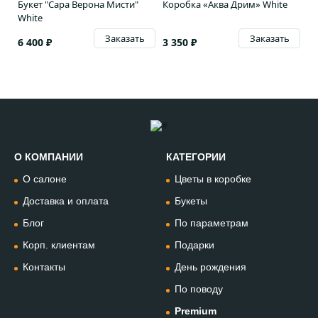
Букет "Сара Верона Мисти"
Коробка «Аква Дрим» White
White
Заказать
Заказать
6 400 ₽
3 350 ₽
О КОМПАНИИ
КАТЕГОРИИ
Позвонить
О салоне
Цветы в коробке
+74994954685
Доставка и оплата
Букеты
Блог
По параметрам
WhatsApp
+79912981236
Корп. клиентам
Подарки
Контакты
День рождения
Telegram
По поводу
@omflowersbot
Premium