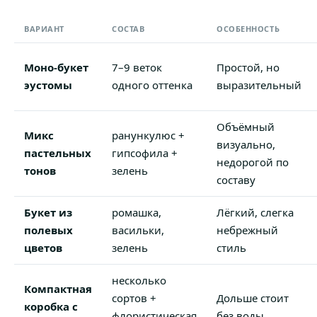
ВАРИАНТ
СОСТАВ
ОСОБЕННОСТЬ
Моно-букет
7–9 веток
Простой, но
эустомы
одного оттенка
выразительный
Объёмный
Микс
ранункулюс +
визуально,
пастельных
гипсофила +
недорогой по
тонов
зелень
составу
Букет из
ромашка,
Лёгкий, слегка
полевых
васильки,
небрежный
цветов
зелень
стиль
несколько
Компактная
сортов +
Дольше стоит
коробка с
флористическая
без воды