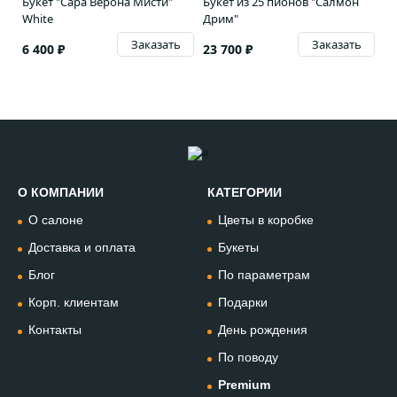
Букет "Сара Верона Мисти"
Букет из 25 пионов "Салмон
White
Дрим"
Заказать
Заказать
6 400 ₽
23 700 ₽
О КОМПАНИИ
КАТЕГОРИИ
Позвонить
О салоне
Цветы в коробке
+74994954685
Доставка и оплата
Букеты
Блог
По параметрам
WhatsApp
+79912981236
Корп. клиентам
Подарки
Контакты
День рождения
Telegram
По поводу
@omflowersbot
Premium