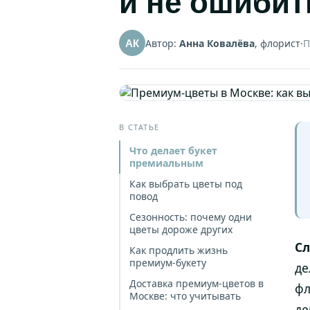
и не ошибит
Автор:
Анна Ковалёва
, флорист
·
П
АК
В СТАТЬЕ
Что делает букет
премиальным
Как выбрать цветы под
повод
Сезонность: почему одни
цветы дороже других
Сл
Как продлить жизнь
премиум-букету
де
Доставка премиум-цветов в
фл
Москве: что учитывать
де