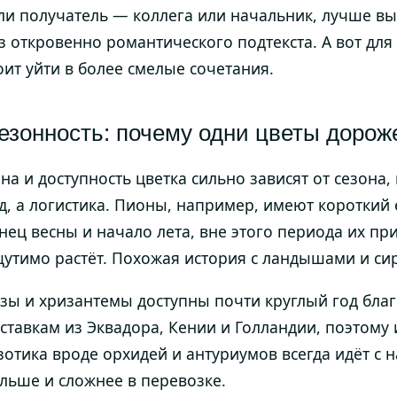
ли получатель — коллега или начальник, лучше в
з откровенно романтического подтекста. А вот для
оит уйти в более смелые сочетания.
езонность: почему одни цветы дорож
на и доступность цветка сильно зависят от сезона,
д, а логистика. Пионы, например, имеют короткий
нец весны и начало лета, вне этого периода их пр
утимо растёт. Похожая история с ландышами и си
зы и хризантемы доступны почти круглый год бла
ставкам из Эквадора, Кении и Голландии, поэтому и
зотика вроде орхидей и антуриумов всегда идёт с 
льше и сложнее в перевозке.