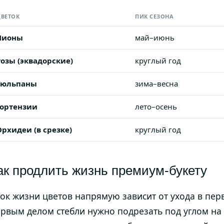
ВЕТОК
ПИК СЕЗОНА
Пионы
май–июнь
Розы (эквадорские)
круглый год
Тюльпаны
зима–весна
Гортензии
лето–осень
Орхидеи (в срезке)
круглый год
ак продлить жизнь премиум-букету
ок жизни цветов напрямую зависит от ухода в перв
рвым делом стебли нужно подрезать под углом на