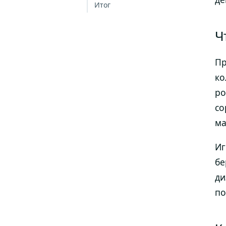
Итог
Ч
Пр
ко
ро
со
ма
Иг
бе
ди
по