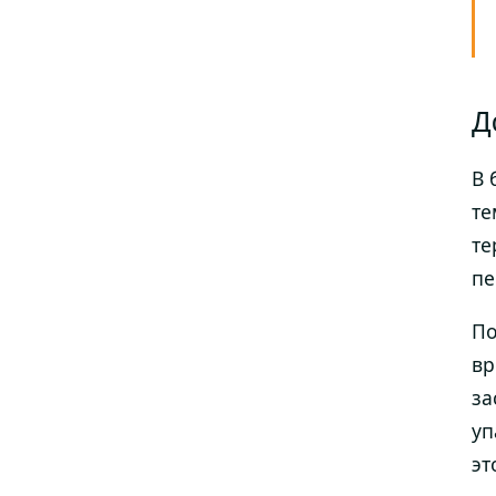
Д
В 
те
те
пе
По
вр
за
уп
эт