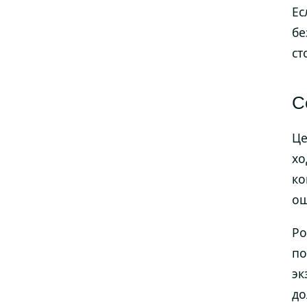
Ес
бе
ст
С
Це
хо
ко
ощ
Ро
по
эк
до