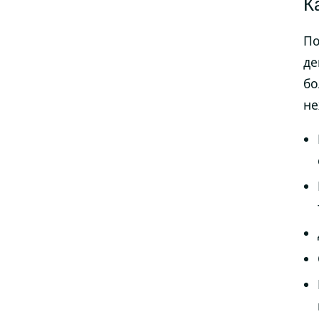
К
По
де
бо
не