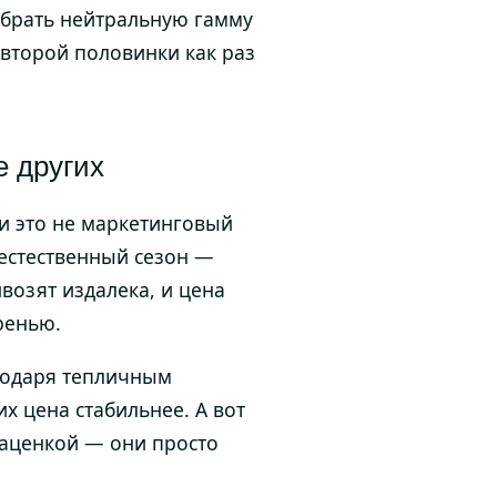
ыбрать нейтральную гамму
 второй половинки как раз
е других
 и это не маркетинговый
 естественный сезон —
ивозят издалека, и цена
ренью.
годаря тепличным
х цена стабильнее. А вот
наценкой — они просто