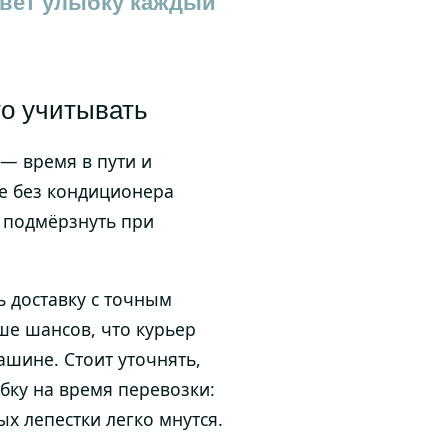
зовет улыбку каждый
то учитывать
— время в пути и
е без кондиционера
т подмёрзнуть при
ь доставку с точным
ше шансов, что курьер
ашине. Стоит уточнять,
бку на время перевозки:
ых лепестки легко мнутся.