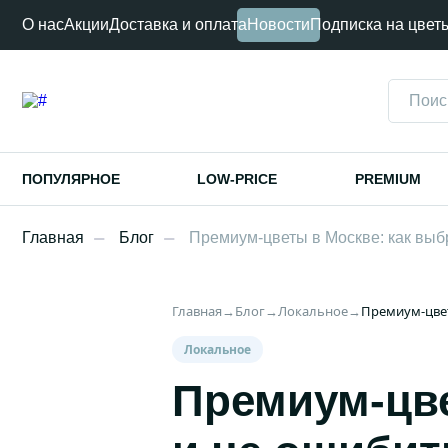
О нас
Акции
Доставка и оплата
Новости
Подписка на цвет
ПОПУЛЯРНОЕ
LOW-PRICE
PREMIUM
Главная
Блог
Премиум-цветы в Москве: как выбр
Главная
→
Блог
→
Локальное
→
Премиум-цвет
Локальное
Премиум-цве