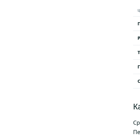
Ц
К
Ср
Пе