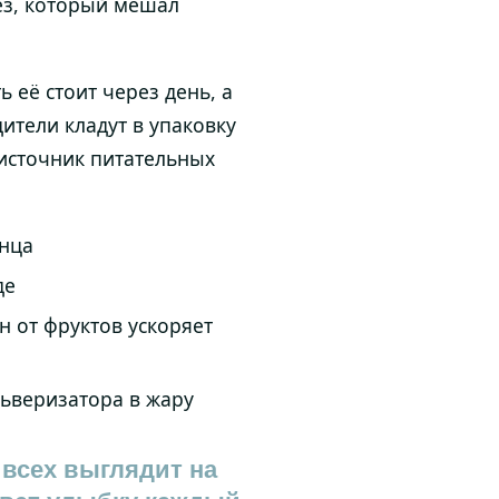
рез, который мешал
 её стоит через день, а
ители кладут в упаковку
 источник питательных
лнца
де
н от фруктов ускоряет
льверизатора в жару
 всех выглядит на