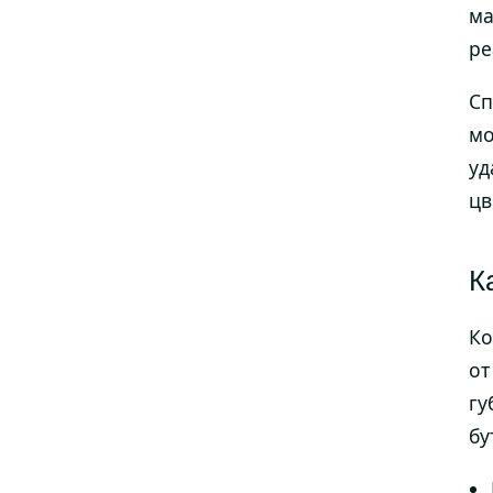
ма
ре
Сп
мо
уд
цв
К
Ко
от
гу
бу