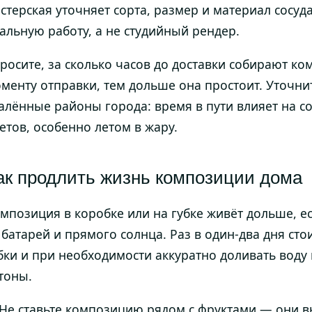
стерская уточняет сорта, размер и материал сосуд
альную работу, а не студийный рендер.
росите, за сколько часов до доставки собирают к
менту отправки, тем дольше она простоит. Уточнит
алённые районы города: время в пути влияет на со
етов, особенно летом в жару.
ак продлить жизнь композиции дома
мпозиция в коробке или на губке живёт дольше, е
 батарей и прямого солнца. Раз в один-два дня ст
бки и при необходимости аккуратно доливать воду 
тоны.
Не ставьте композицию рядом с фруктами — они в