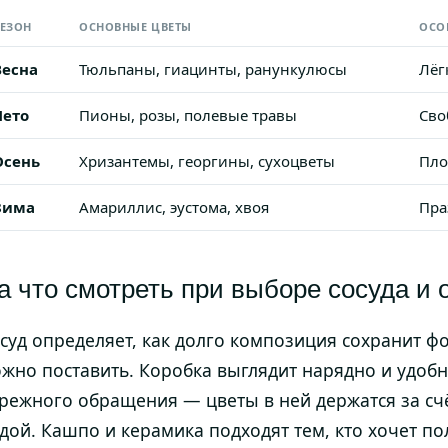
ЕЗОН
ОСНОВНЫЕ ЦВЕТЫ
ОСО
Весна
Тюльпаны, гиацинты, ранункулюсы
Лёг
Лето
Пионы, розы, полевые травы
Сво
Осень
Хризантемы, георгины, сухоцветы
Пло
Зима
Амариллис, эустома, хвоя
Пра
а что смотреть при выборе сосуда и
суд определяет, как долго композиция сохранит ф
жно поставить. Коробка выглядит нарядно и удобна
режного обращения — цветы в ней держатся за сч
дой. Кашпо и керамика подходят тем, кто хочет по