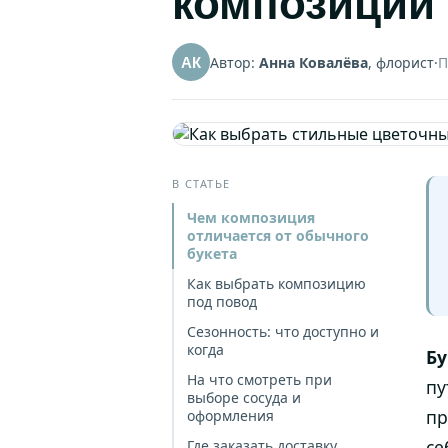
композиции 
Автор:
Анна Ковалёва
, флорист
·
П
АК
В СТАТЬЕ
Чем композиция
отличается от обычного
букета
Как выбрать композицию
под повод
Сезонность: что доступно и
когда
Бу
На что смотреть при
пу
выборе сосуда и
пр
оформления
се
Где заказать доставку