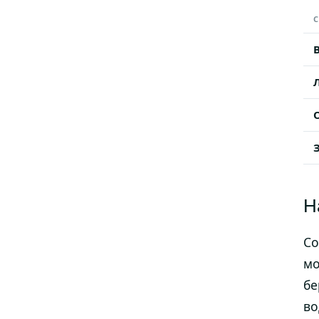
С
Н
Со
мо
бе
во