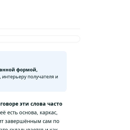
манной формой,
, интерьеру получателя и
говоре эти слова часто
ё есть основа, каркас,
ит завершённым сам по
 это складывается и как