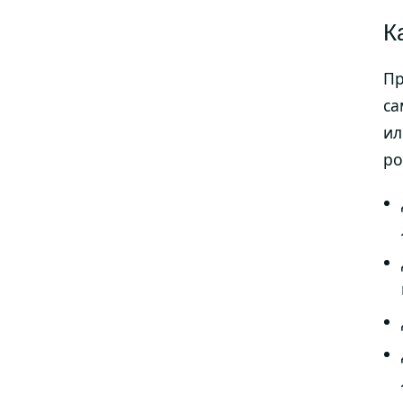
К
Пр
са
ил
ро