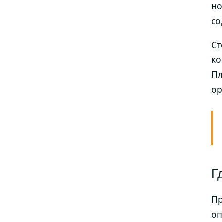
но
со
Ст
ко
Пл
ор
Г
Пр
оп