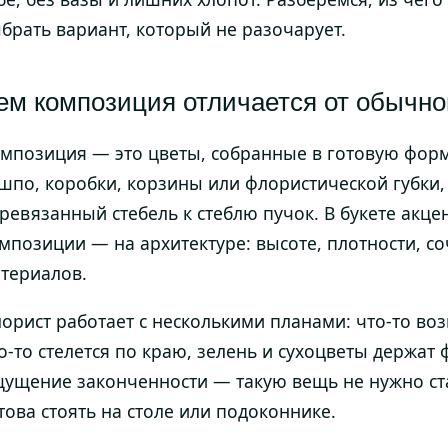
брать вариант, который не разочарует.
ем композиция отличается от обычног
мпозиция — это цветы, собранные в готовую фор
шпо, коробки, корзины или флористической губки, 
ревязанный стебель к стеблю пучок. В букете акцен
мпозиции — на архитектуре: высоте, плотности, со
териалов.
орист работает с несколькими планами: что-то во
о-то стелется по краю, зелень и сухоцветы держат
ущение законченности — такую вещь не нужно став
това стоять на столе или подоконнике.