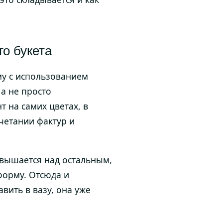
о букета
му с использованием
а не просто
т на самих цветах, в
четании фактур и
звышается над остальным,
 форму. Отсюда и
ить в вазу, она уже