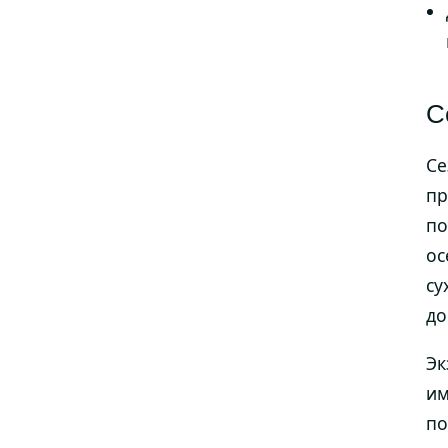
С
Се
пр
по
ос
су
до
Эк
им
по