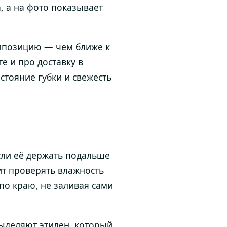
а, а на фото показывает
омпозицию — чем ближе к
е и про доставку в
стояние губки и свежесть
сли её держать подальше
оит проверять влажность
по краю, не заливая сами
ыделяют этилен, который