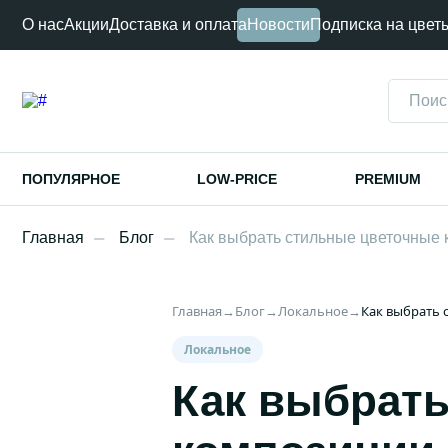
О нас
Акции
Доставка и оплата
Новости
Подписка на цвет
ПОПУЛЯРНОЕ
LOW-PRICE
PREMIUM
Главная
Блог
Как выбрать стильные цветочные 
Главная
→
Блог
→
Локальное
→
Как выбрать 
Локальное
Как выбрат