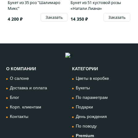
Букет из 35 роз "Шалимаро
Букет из 51 кустовой розы
Микс"
«Натали Лиана»
Заказать
Заказать
4 200 ₽
14 350 ₽
О КОМПАНИИ
КАТЕГОРИИ
Позвонить
О салоне
Цветы в коробке
+74994954685
Доставка и оплата
Букеты
Блог
По параметрам
WhatsApp
+79912981236
Корп. клиентам
Подарки
Контакты
День рождения
Telegram
По поводу
@omflowersbot
Premium