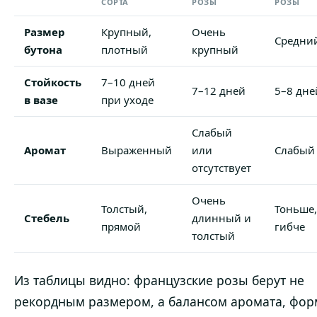
СОРТА
РОЗЫ
РОЗЫ
Размер
Крупный,
Очень
Средни
бутона
плотный
крупный
Стойкость
7–10 дней
7–12 дней
5–8 дне
в вазе
при уходе
Слабый
Аромат
Выраженный
или
Слабый
отсутствует
Очень
Толстый,
Тоньше,
Стебель
длинный и
прямой
гибче
толстый
Из таблицы видно: французские розы берут не
рекордным размером, а балансом аромата, фор