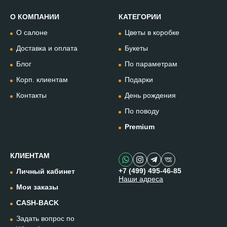
О КОМПАНИИ
КАТЕГОРИИ
Позвонить
О салоне
Цветы в коробке
+74994954685
Доставка и оплата
Букеты
Блог
По параметрам
WhatsApp
+79912981236
Корп. клиентам
Подарки
Контакты
День рождения
Telegram
По поводу
@omflowersbot
Premium
Мессенджер Макс
@onemillionflowers
КЛИЕНТАМ
+7 (499) 495-46-85
Личный кабинет
Наши адреса
Instagram
Мои заказы
@one.millionflowers
CASH-BACK
Задать вопрос по
Написать в чат