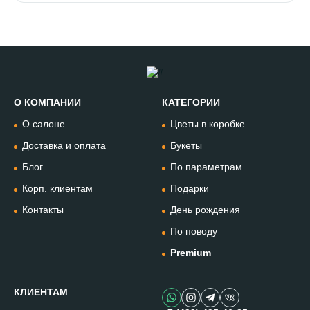
О КОМПАНИИ
КАТЕГОРИИ
Позвонить
О салоне
Цветы в коробке
+74994954685
Доставка и оплата
Букеты
Блог
По параметрам
WhatsApp
+79912981236
Корп. клиентам
Подарки
Контакты
День рождения
Telegram
По поводу
@omflowersbot
Premium
Мессенджер Макс
@onemillionflowers
КЛИЕНТАМ