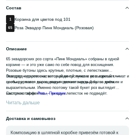
Состав
Корзина для цветов под 101
1
Роза Эквадор Пинк Мондиаль (Розовая)
65
Описание
65 эквадорских роз сорта «Пинк Мондиаль» собраны в одной
корзине — и это уже само по себе повод для восхищения.
Розовые бутоны здесь крупные, плотные, с лепестками
благородного оттенка, который не тускнеет и не выцветает —
Эквадор недаром считается родиной лучших роз: горный климат и
цветы держатся долго, радуя свежим видом день за днём.
особые условия выращивания делают каждый бутон крепким и
выразительным. Именно поэтому такой букет роз выглядит
настолько эффектно — ни один лепесток не подведёт.
Смотрите также:
Розы
,
Премиум
.
Читать дальше
Доставка и самовывоз
Композицию в шляпной коробке привезём готовой к