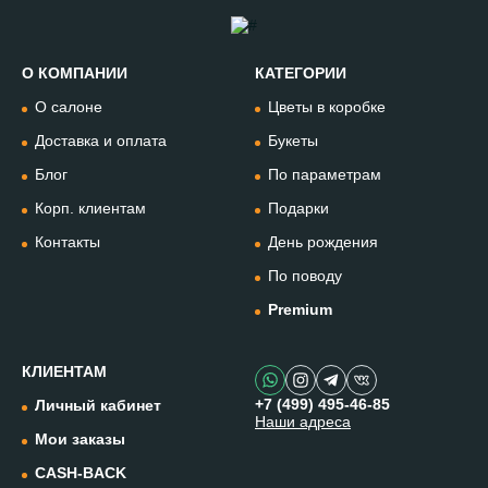
О КОМПАНИИ
КАТЕГОРИИ
Позвонить
О салоне
Цветы в коробке
+74994954685
Доставка и оплата
Букеты
Блог
По параметрам
WhatsApp
+79912981236
Корп. клиентам
Подарки
Контакты
День рождения
Telegram
По поводу
@omflowersbot
Premium
Мессенджер Макс
@onemillionflowers
КЛИЕНТАМ
+7 (499) 495-46-85
Личный кабинет
Наши адреса
Instagram
Мои заказы
@one.millionflowers
CASH-BACK