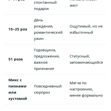
спонтанный
жест
подарок
День
рождения,
Ощутимый, но не
15–25 роз
романтический
избыточный
ужин
Годовщина,
предложение,
Статусный,
51 роза
важное
запоминающийся
признание
Микс с
Мягче по
пионами
Повседневный
настроению,
или
сюрприз
менее формально
эустомой