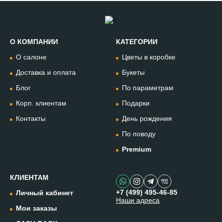
О КОМПАНИИ
КАТЕГОРИИ
Позвонить
О салоне
Цветы в коробке
+74994954685
Доставка и оплата
Букеты
Блог
По параметрам
WhatsApp
+79912981236
Корп. клиентам
Подарки
Контакты
День рождения
Telegram
По поводу
@omflowersbot
Premium
Мессенджер Макс
@onemillionflowers
КЛИЕНТАМ
+7 (499) 495-46-85
Личный кабинет
Наши адреса
Instagram
Мои заказы
@one.millionflowers