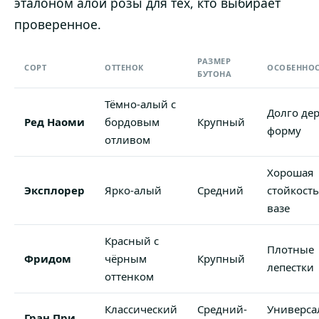
эталоном алой розы для тех, кто выбирает
проверенное.
РАЗМЕР
СОРТ
ОТТЕНОК
ОСОБЕННОС
БУТОНА
Тёмно-алый с
Долго де
Ред Наоми
бордовым
Крупный
форму
отливом
Хорошая
Эксплорер
Ярко-алый
Средний
стойкость
вазе
Красный с
Плотные
Фридом
чёрным
Крупный
лепестки
оттенком
Классический
Средний-
Универс
Гран При